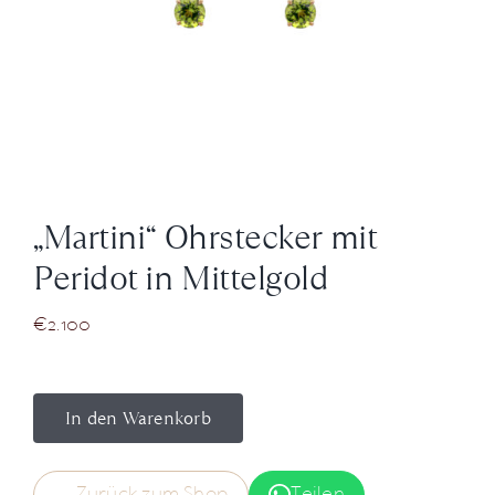
News
Über Uns
Kontakt
„Martini“ Ohrstecker mit
+43 (0) 15125781
Peridot in Mittelgold
€
2.100
In den Warenkorb
Zurück zum Shop
Teilen