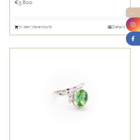
€
3.800
→
In den Warenkorb
Details