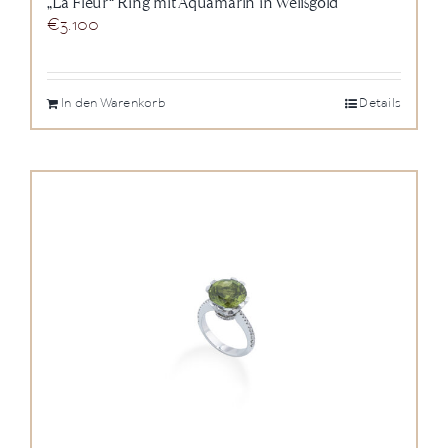
„La Fleur“ Ring mit Aquamarin in Weißgold
€
3.100
In den Warenkorb
Details