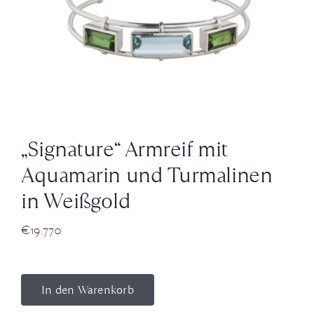
News
Über Uns
Kontakt
„Signature“ Armreif mit
Aquamarin und Turmalinen
+43 (0) 15125781
in Weißgold
€
19.770
In den Warenkorb