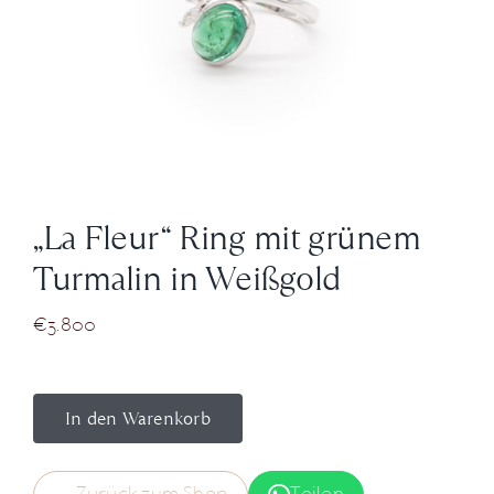
News
Über Uns
Kontakt
„La Fleur“ Ring mit grünem
+43 (0) 15125781
Turmalin in Weißgold
€
3.800
In den Warenkorb