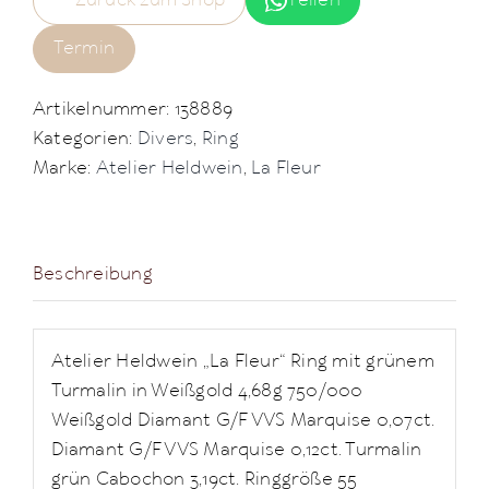
Zurück zum Shop
Teilen
Termin
Artikelnummer:
138889
Kategorien:
Divers
,
Ring
Marke:
Atelier Heldwein
,
La Fleur
Beschreibung
Atelier Heldwein „La Fleur“ Ring mit grünem
Turmalin in Weißgold 4,68g 750/000
Weißgold Diamant G/F VVS Marquise 0,07ct.
Diamant G/F VVS Marquise 0,12ct. Turmalin
grün Cabochon 3,19ct. Ringgröße 55