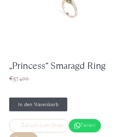
News
Über Uns
Kontakt
„Princess“ Smaragd Ring
+43 (0) 15125781
€
57.400
In den Warenkorb
Zurück zum Shop
Teilen