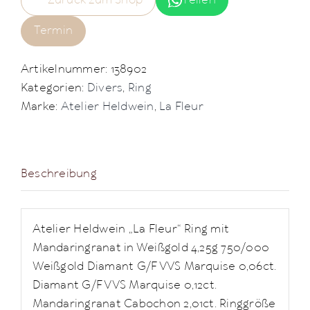
Zurück zum Shop
Teilen
Termin
Artikelnummer:
138902
Kategorien:
Divers
,
Ring
Marke:
Atelier Heldwein
,
La Fleur
Beschreibung
Atelier Heldwein „La Fleur“ Ring mit
Mandaringranat in Weißgold 4,25g 750/000
Weißgold Diamant G/F VVS Marquise 0,06ct.
Diamant G/F VVS Marquise 0,12ct.
Mandaringranat Cabochon 2,01ct. Ringgröße