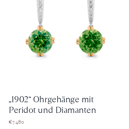
News
Über Uns
Kontakt
+43 (0) 15125781
„1902“ Ohrgehänge mit
Peridot und Diamanten
€
7.480