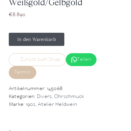
Weißgold/Gelbgold
€
8.890
In den Warenkorb
Zurück zum Shop
Teilen
Termin
Artikelnummer:
145068
Kategorien:
Divers
,
Ohrschmuck
Marke:
1902
,
Atelier Heldwein