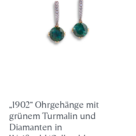
News
Über Uns
Kontakt
+43 (0) 15125781
„1902“ Ohrgehänge mit
grünem Turmalin und
Diamanten in