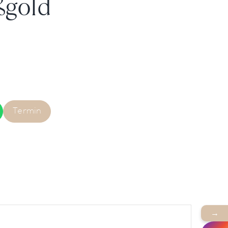
ßgold
Termin
→