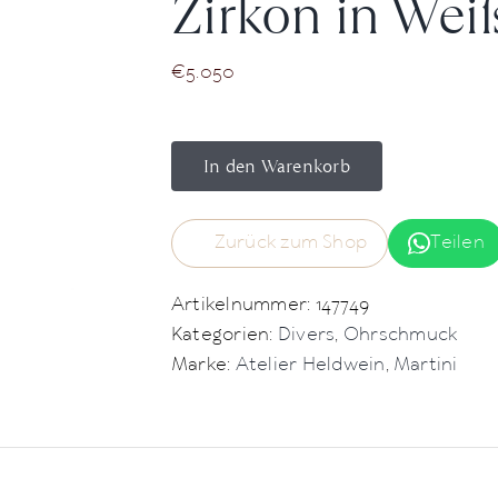
Zirkon in Wei
€
5.050
In den Warenkorb
Zurück zum Shop
Teilen
Artikelnummer:
147749
Kategorien:
Divers
,
Ohrschmuck
Marke:
Atelier Heldwein
,
Martini