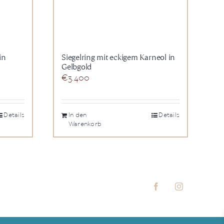
in
Siegelring mit eckigem Karneol in
Gelbgold
€
3.400
Details
In den
Details
Warenkorb