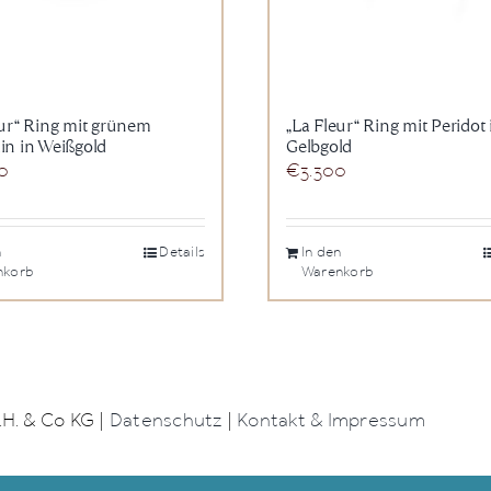
eur“ Ring mit grünem
„La Fleur“ Ring mit Peridot 
in in Weißgold
Gelbgold
0
€
3.300
n
Details
In den
nkorb
Warenkorb
H. & Co KG |
Datenschutz
|
Kontakt & Impressum