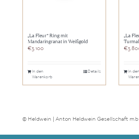
„La Fleur“ Ring mit
„La Fl
Mandaringranat in Weißgold
Turmal
€
3.100
€
3.80
In den
Details
In de
Warenkorb
Ware
© Heldwein | Anton Heldwein Gesellschaft m.b.