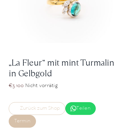
News
Über Uns
Kontakt
„La Fleur“ mit mint Turmalin
+43 (0) 15125781
in Gelbgold
€
3.100
Nicht vorrätig
Zurück zum Shop
Teilen
Termin