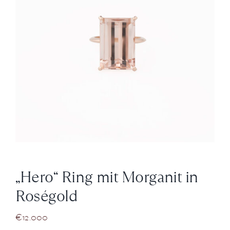
News
Über Uns
Kontakt
+43 (0) 15125781
„Hero“ Ring mit Morganit in
Roségold
€
12.000