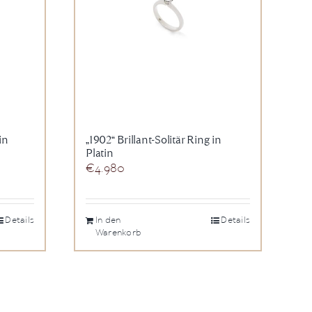
in
„1902“ Brillant-Solitär Ring in
Platin
€
4.980
Details
In den
Details
Warenkorb