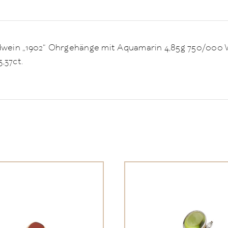
dwein „1902“ Ohrgehänge mit Aquamarin 4,85g 750/000 We
,37ct.