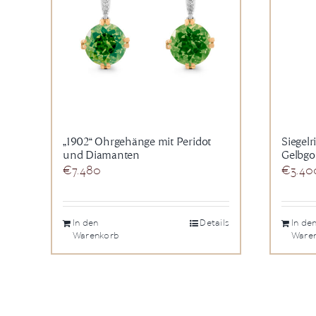
„1902“ Ohrgehänge mit Peridot
Siegelr
und Diamanten
Gelbgo
€
7.480
€
3.40
In den
Details
In de
Warenkorb
Ware