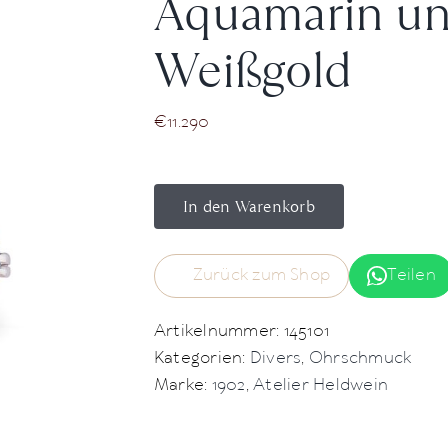
Aquamarin un
Weißgold
€
11.290
In den Warenkorb
Zurück zum Shop
Teilen
Artikelnummer:
145101
Kategorien:
Divers
,
Ohrschmuck
Marke:
1902
,
Atelier Heldwein