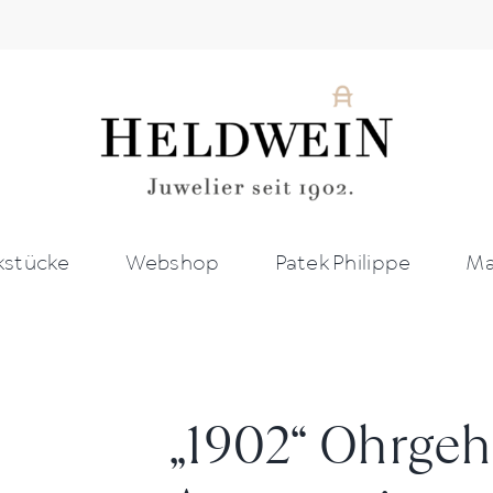
stücke
Webshop
Patek Philippe
Ma
„1902“ Ohrgeh