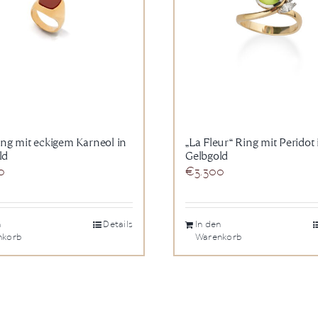
ing mit eckigem Karneol in
„La Fleur“ Ring mit Peridot 
ld
Gelbgold
0
€
3.300
n
Details
In den
nkorb
Warenkorb